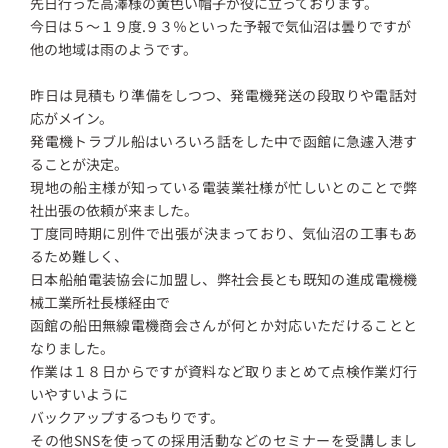
先日行った高澤様の黄色い帽子が役に立っております。
今日は５～１９度.９３％といった予報で気仙沼は曇りですが
他の地域は雨のようです。
昨日は見積もり準備をしつつ、発電機発送の段取りや電話対
応がメイン。
発電機トラブル船はいろいろ話をした中で函館に急遽入港す
ることが決定。
現地の船主様が知っている電装業社様が忙しいとのことで弊
社出張の依頼が来ました。
丁度同時期に別件で出張が決まっており、気仙沼の工事もあ
るため難しく、
日本船舶電装協会に加盟し、弊社会長とも既知の進成電機機
械工業所社長様経由で
函館の船田無線電機商会さんが何とか対応いただけることと
なりました。
作業は１８日からですが資料など取りまとめて点検作業灯行
いやすいように
バックアップするつもりです。
その他SNSを使っての採用活動などのセミナーを受講しまし