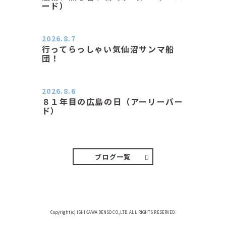
ード）
２０２６．８．７（金） 少し先の丘
などガスの中、陽はないのに…
2026.8.7
行ってらっしゃい気仙沼サンマ船
団！
おはようございます。 今日はムシム
シがひどい朝、先に帰ってき…
2026.8.6
８１年目の広島の日（アーリーバー
ド）
２０２６．８．６（木） 今朝は昨日
と打って変わってジメジメと…
ブログ一覧
Copyright(c) ISHIKAWA DENSO CO.,LTD. ALL RIGHTS RESERVED.