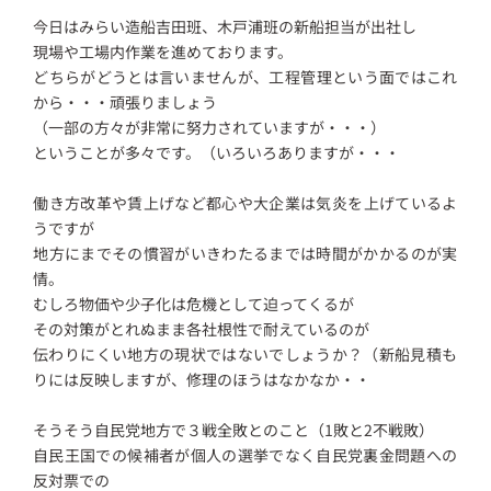
今日はみらい造船吉田班、木戸浦班の新船担当が出社し
現場や工場内作業を進めております。
どちらがどうとは言いませんが、工程管理という面ではこれ
から・・・頑張りましょう
（一部の方々が非常に努力されていますが・・・）
ということが多々です。（いろいろありますが・・・
働き方改革や賃上げなど都心や大企業は気炎を上げているよ
うですが
地方にまでその慣習がいきわたるまでは時間がかかるのが実
情。
むしろ物価や少子化は危機として迫ってくるが
その対策がとれぬまま各社根性で耐えているのが
伝わりにくい地方の現状ではないでしょうか？（新船見積も
りには反映しますが、修理のほうはなかなか・・
そうそう自民党地方で３戦全敗とのこと（1敗と2不戦敗）
自民王国での候補者が個人の選挙でなく自民党裏金問題への
反対票での