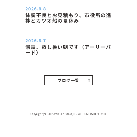
2026.8.8
体調不良とお見積もり。市役所の進
捗とカツオ船の夏休み
おはようございます。 今朝も蒸し暑
い朝です。車の温度計はすで…
2026.8.7
濃霧、蒸し暑い朝です（アーリーバ
ード）
２０２６．８．７（金） 少し先の丘
などガスの中、陽はないのに…
ブログ一覧
Copyright(c) ISHIKAWA DENSO CO.,LTD. ALL RIGHTS RESERVED.