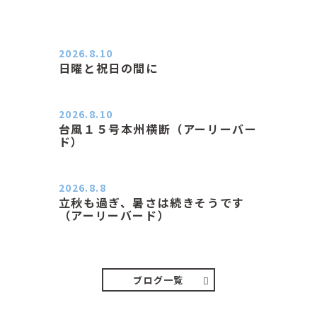
2026.8.10
日曜と祝日の間に
おはようございます。 エアコンの力
が素晴らしいと感じる季節は…
2026.8.10
台風１５号本州横断（アーリーバー
ド）
２０２６．８．１０（月） 雨なし曇
り空の月曜日、朝日課を終え…
2026.8.8
立秋も過ぎ、暑さは続きそうです
（アーリーバード）
２０２６．８．８（土） 今朝はピョ
ン子さんの都合でショートコ…
ブログ一覧