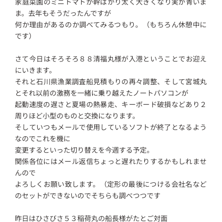
家庭菜園のミニトマトが幹ばかり太く大きくなり実が青いま
ま。去年もそうだったんですが
何か理由があるのか調べてみるつもり。（もちろん休憩中に
です）
さて今日はそろそろ８８清福丸様が入港ということでお迎え
にいきます。
それと石川県漁業調査船見積もりの再々調整、そして宮城丸
とそれ以前の激務を一緒に乗り越えたノートパソコンが
起動速度の遅さと夏場の熱暴走、キーボード破損などあり２
周りほど小型のものと交換になります。
そしていつもメールで使用しているソフトが終了となるよう
なのでこれを機に
変更するといった切り替えを今週する予定。
関係各位にはメール返信ちょっと遅れたりするかもしれませ
んので
よろしくお願い致します。（定形の最後につける会社名など
のセットができないのでそちらも調べつつです
昨日はひさびさ５３稲荷丸の船長様がたとご対面