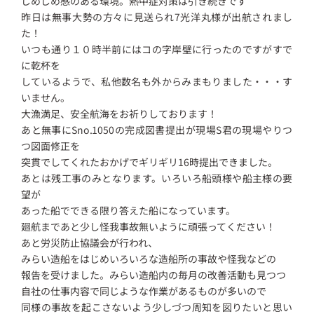
じめじめ感のある環境。熱中症対策は引き続きです
昨日は無事大勢の方々に見送られ7光洋丸様が出航されまし
た！
いつも通り１０時半前にはコの字岸壁に行ったのですがすで
に乾杯を
しているようで、私他数名も外からみまもりました・・・す
いません。
大漁満足、安全航海をお祈りしております！
あと無事にSno.1050の完成図書提出が現場S君の現場やりつ
つ図面修正を
突貫でしてくれたおかげでギリギリ16時提出できました。
あとは残工事のみとなります。いろいろ船頭様や船主様の要
望が
あった船でできる限り答えた船になっています。
廻航まであと少し怪我事故無いように頑張ってください！
あと労災防止協議会が行われ、
みらい造船をはじめいろいろな造船所の事故や怪我などの
報告を受けました。みらい造船内の毎月の改善活動も見つつ
自社の仕事内容で同じような作業があるものが多いので
同様の事故を起こさないよう少しづつ周知を図りたいと思い