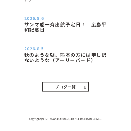
２０２６．８．６（木） 今朝は昨日
と打って変わってジメジメと…
2026.8.6
サンマ船一斉出航予定日！ 広島平
和記念日
おはようございます 今日は早朝もち
ょっと蒸す感じです。気温は…
2026.8.5
秋のような朝、熊本の方には申し訳
ないような（アーリーバード）
２０２６．８．５（水） 明け方は１
６℃くらいで秋のような涼し…
ブログ一覧
Copyright(c) ISHIKAWA DENSO CO.,LTD. ALL RIGHTS RESERVED.