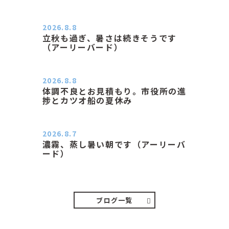
2026.8.8
立秋も過ぎ、暑さは続きそうです
（アーリーバード）
２０２６．８．８（土） 今朝はピョ
ン子さんの都合でショートコ…
2026.8.8
体調不良とお見積もり。市役所の進
捗とカツオ船の夏休み
おはようございます。 今朝も蒸し暑
い朝です。車の温度計はすで…
2026.8.7
濃霧、蒸し暑い朝です（アーリーバ
ード）
２０２６．８．７（金） 少し先の丘
などガスの中、陽はないのに…
ブログ一覧