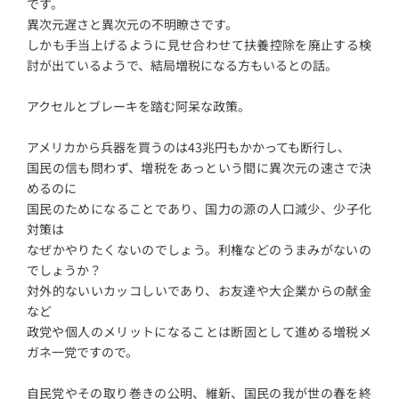
です。
異次元遅さと異次元の不明瞭さです。
しかも手当上げるように見せ合わせて扶養控除を廃止する検
討が出ているようで、結局増税になる方もいるとの話。
アクセルとブレーキを踏む阿呆な政策。
アメリカから兵器を買うのは43兆円もかかっても断行し、
国民の信も問わず、増税をあっという間に異次元の速さで決
めるのに
国民のためになることであり、国力の源の人口減少、少子化
対策は
なぜかやりたくないのでしょう。利権などのうまみがないの
でしょうか？
対外的ないいカッコしいであり、お友達や大企業からの献金
など
政党や個人のメリットになることは断固として進める増税メ
ガネ一党ですので。
自民党やその取り巻きの公明、維新、国民の我が世の春を終