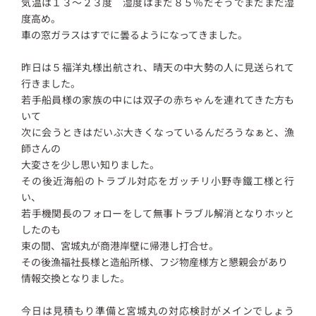
気温は１３～２３度 湿度はまだ８５％だそうでまだまだ湿
度高め。
車の窓ガラスはすでに曇るようになってきました。
昨日は５福洋丸様出航され、晴天の中大勢の人に見送られて
行きました。
若手船員様の家族の中には双子の赤ちゃんを連れてきた方も
いて
次に会うときはだいぶ大きくなっているんだろうなぁと、漁
師さんの
大変さを少し思い知りました。
その後近海船のトラブル対応をガッチリ小野寺鐵工様と行
い、
若手機関長のフォローをして無事トラブル解消となりホッと
したのも
束の間、宮城丸が商港岸壁に帰港し打合せ。
その後漁福社長様と造船所様、フジ物産様方と懇親会があり
情報交換となりました。
今日は見積もり準備と宮城丸の対応検討がメインでしょう