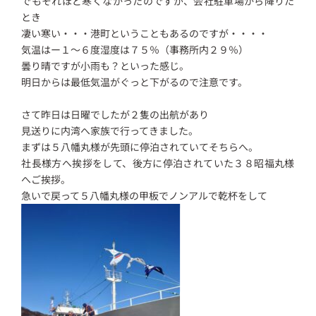
でもそれほど寒くなかったのですが、会社駐車場から降りた
とき
凄い寒い・・・港町ということもあるのですが・・・・
気温はー１～６度湿度は７５％（事務所内２９％）
曇り晴ですが小雨も？といった感じ。
明日からは最低気温がぐっと下がるので注意です。
さて昨日は日曜でしたが２隻の出航があり
見送りに内湾へ家族で行ってきました。
まずは５八幡丸様が先頭に停泊されていてそちらへ。
社長様方へ挨拶をして、後方に停泊されていた３８昭福丸様
へご挨拶。
急いで戻って５八幡丸様の甲板でノンアルで乾杯をして