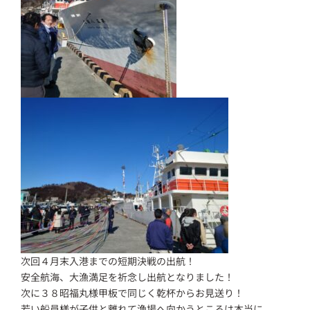
次回４月末入港までの短期決戦の出航！
安全航海、大漁満足を祈念し出航となりました！
次に３８昭福丸様甲板で同じく乾杯からお見送り！
若い船員様が子供と離れて漁場へ向かうところは本当に