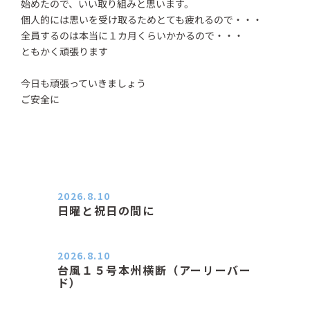
始めたので、いい取り組みと思います。
個人的には思いを受け取るためとても疲れるので・・・
全員するのは本当に１カ月くらいかかるので・・・
ともかく頑張ります
今日も頑張っていきましょう
ご安全に
2026.8.10
日曜と祝日の間に
おはようございます。 エアコンの力
が素晴らしいと感じる季節は…
2026.8.10
台風１５号本州横断（アーリーバー
ド）
２０２６．８．１０（月） 雨なし曇
り空の月曜日、朝日課を終え…