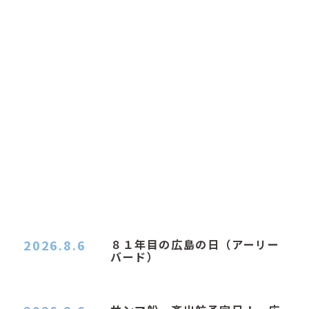
2026.8.6
８１年目の広島の日（アーリー
バード）
２０２６．８．６（木） 今朝は昨日と打って変わ
ってジメジメと…