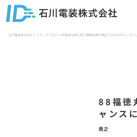
石川電装株式会社
>
スタッフブログ
>
88福徳丸様入港と問題山積の現状できればチャンスに
88福
ャンス
貴之