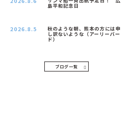
2026.8.6
サンマ船一斉出航予定日！ 広
島平和記念日
おはようございます 今日は早朝もちょっと蒸す感
じです。気温は…
2026.8.5
秋のような朝、熊本の方には申
し訳ないような（アーリーバー
ド）
２０２６．８．５（水） 明け方は１６℃くらいで
秋のような涼し…
ブログ一覧