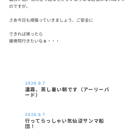
のですが。
さあ今日も頑張っていきましょう、ご安全に
できれば帰ったら
接骨院行きたいなぁ・・・
2026.8.7
濃霧、蒸し暑い朝です（アーリーバ
ード）
２０２６．８．７（金） 少し先の丘
などガスの中、陽はないのに…
2026.8.7
行ってらっしゃい気仙沼サンマ船
団！
おはようございます。 今日はムシム