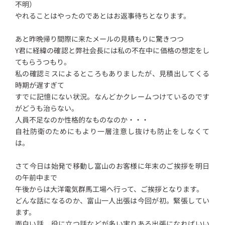
不明）
やれることはやったのであとはお返事待ちとなります。
あと昨晩帰り間際に来たメールの見積もりに驚きつつ
Y君に経緯の確認と弊社会長には私の不在中に価格の想定をし
てもらうつもり。
私の確認ミスによるところもありましたが、見積出してくる
時期が遅すぎて
すでに記憶にない状況。なんどかクレームつけているのです
がどうも治らない。
人員不足なのか性格的なものなのか・・・
自社防衛のためにもより一層注意し抜けも防止をしなくて
は。
さて今日は始発で移動し富山のお客様に年末のご挨拶を明日
の午前中まで
午後からは大洋電気群馬工場へ行って、ご挨拶となります。
どんな話になるのか、富山一人出張は今回が初。緊張してい
ます。
面白い話、役に立つ話などが多い実りある出張になればいい