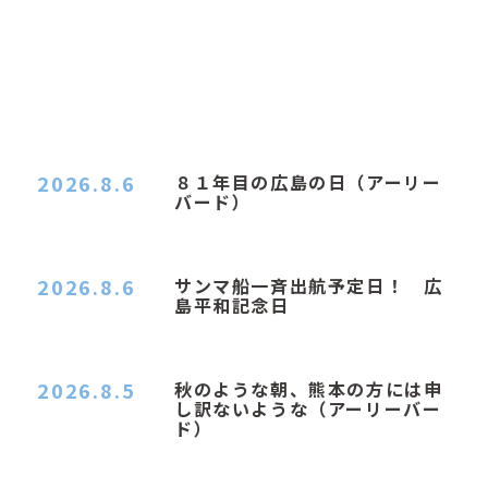
2026.8.6
８１年目の広島の日（アーリー
バード）
２０２６．８．６（木） 今朝は昨日と打って変わ
ってジメジメと…
2026.8.6
サンマ船一斉出航予定日！ 広
島平和記念日
おはようございます 今日は早朝もちょっと蒸す感
じです。気温は…
2026.8.5
秋のような朝、熊本の方には申
し訳ないような（アーリーバー
ド）
２０２６．８．５（水） 明け方は１６℃くらいで
秋のような涼し…