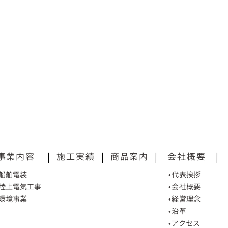
事業内容
|
施工実績
|
商品案内
|
会社概要
|
•船舶電装
•代表挨拶
•陸上電気工事
•会社概要
•環境事業
•経営理念
•沿革
•アクセス