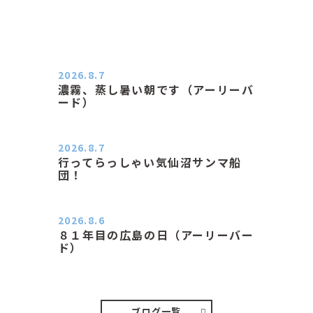
2026.8.7
濃霧、蒸し暑い朝です（アーリーバ
ード）
２０２６．８．７（金） 少し先の丘
などガスの中、陽はないのに…
2026.8.7
行ってらっしゃい気仙沼サンマ船
団！
おはようございます。 今日はムシム
シがひどい朝、先に帰ってき…
2026.8.6
８１年目の広島の日（アーリーバー
ド）
２０２６．８．６（木） 今朝は昨日
と打って変わってジメジメと…
ブログ一覧