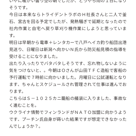
いやに暖かい曇り空の朝でしたが、どうやら雨の１日になり
そうです。
今日は本来ならトライデントラボのＨ社長さんと二人で釜
石、宮古を回る予定でしたが、発熱騒ぎで延期となったので
社内作業と自宅へ戻り草刈り機作業にしようと思っていま
す。
明日は早朝から電車＋レンタカーで八戸へイカ釣り船団出港
見送り、日曜日は新潟へ向かいＮ氏から防災船見積の指導を
受けることになりました。
出たり入ったりでバタバタしそうです、忘れ物しないように
気をつけないと、。今朝はＯさんが山田ＴＦＣ造船で客船の
予行運転で７時前に向かいました。月曜日に公試運転となり
ます、ちゃんとスケジュールされ管理されて仕事は進んでお
ります。
こちらはＳ－１０２５カニ籠船の艤装に入りました、事故な
く進むことを。
ウクライナ情勢でフィンランドがＮＡＴＯ加盟に向かうよう
です、プーチン氏自身が蒔いた結果ですが想定できなかった
んでしょうか？。