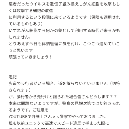
悪者だったウイルスを遺伝子組み換えしがん細胞を攻撃もし
くは攻撃する細胞の改造
に利用するという段階に来ているようです（保険も適用され
ているものもあり）
いずれがん細胞すら何かの薬として利用する時代が来るかも
しれません。
とりあえず今日も体調管理に気を付け、こつこつ進めていこ
うと思います
頑張っていきましょう！
追記
歩道で歩行者がいる場合、道を譲らないといけません（切符
きられます）
が、歩行者から先行けと譲られた場合皆さんどうします？？
本来は問題ないようですが、警察の見解次第では切符きられ
るようです。ご注意を
YOUTUBEで弁護士さんｖｓ警察でやっておりました。
私も以前ユニックで高速でスピード違反で捕まった際に