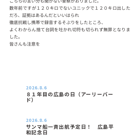
こちらの言い分も聞かない警察がおりました。
数年前ですが１２０キロでないユニックで１２０キロ出した
だろ、証拠はあるんだといいはられ
徹底抗戦し携帯で録音するそぶりをしたところ、
よくわからん捨て台詞を吐かれ切符も切られず無罪となりま
した。
皆さんも注意を
2026.8.6
８１年目の広島の日（アーリーバー
ド）
２０２６．８．６（木） 今朝は昨日
と打って変わってジメジメと…
2026.8.6
サンマ船一斉出航予定日！ 広島平
和記念日
おはようございます 今日は早朝もち