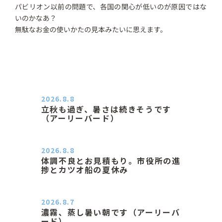
パビリオン以前の問題で、各国の関心が低いのが原因ではな
いのかなあ？
無駄なお金の使いかたの見本みたいに思えます。
2026.8.8
立秋も過ぎ、暑さは続きそうです
（アーリーバード）
２０２６．８．８（土） 今朝はピョ
ン子さんの都合でショートコ…
2026.8.8
体調不良とお見積もり。市役所の進
捗とカツオ船の夏休み
おはようございます。 今朝も蒸し暑
い朝です。車の温度計はすで…
2026.8.7
濃霧、蒸し暑い朝です（アーリーバ
ード）