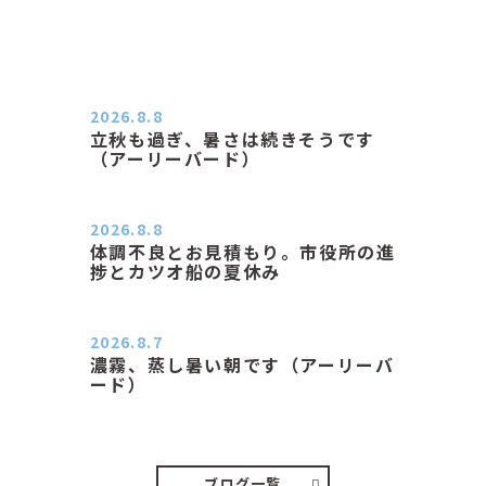
2026.8.8
立秋も過ぎ、暑さは続きそうです
（アーリーバード）
２０２６．８．８（土） 今朝はピョ
ン子さんの都合でショートコ…
2026.8.8
体調不良とお見積もり。市役所の進
捗とカツオ船の夏休み
おはようございます。 今朝も蒸し暑
い朝です。車の温度計はすで…
2026.8.7
濃霧、蒸し暑い朝です（アーリーバ
ード）
２０２６．８．７（金） 少し先の丘
などガスの中、陽はないのに…
ブログ一覧