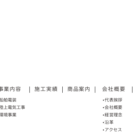
事業内容
|
施工実績
|
商品案内
|
会社概要
|
•船舶電装
•代表挨拶
•陸上電気工事
•会社概要
•環境事業
•経営理念
•沿革
•アクセス