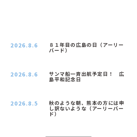
2026.8.6
８１年目の広島の日（アーリー
バード）
２０２６．８．６（木） 今朝は昨日と打って変わ
ってジメジメと…
2026.8.6
サンマ船一斉出航予定日！ 広
島平和記念日
おはようございます 今日は早朝もちょっと蒸す感
じです。気温は…
2026.8.5
秋のような朝、熊本の方には申
し訳ないような（アーリーバー
ド）
２０２６．８．５（水） 明け方は１６℃くらいで
秋のような涼し…