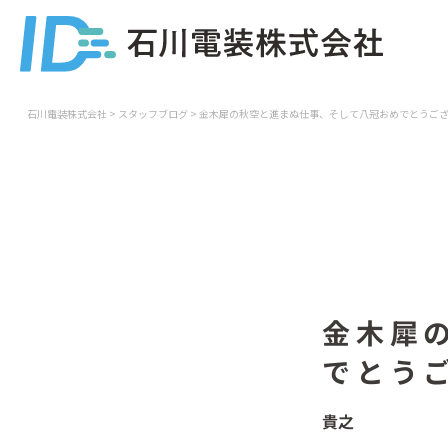
石川電装株式会社
>
スタッフブログ
>
金木犀の秋空と進まぬ仕事、そして八冠おめでとうご
金木犀
でとう
貴之