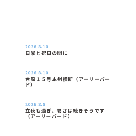
2026.8.10
日曜と祝日の間に
おはようございます。 エアコンの力
が素晴らしいと感じる季節は…
2026.8.10
台風１５号本州横断（アーリーバー
ド）
２０２６．８．１０（月） 雨なし曇
り空の月曜日、朝日課を終え…
2026.8.8
立秋も過ぎ、暑さは続きそうです
（アーリーバード）
２０２６．８．８（土） 今朝はピョ
ン子さんの都合でショートコ…