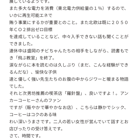
展しているようです。
また多大な電力を消費（東北電力供給量の１％）するので、
いかに再生可能エネで
賄う事業にするかが重要とのこと。また北欧は既に２０５０
年ＣＯ２排出ゼロ目標
を達成していることなど、中々入手できない話も聞くことが
できました。
連休中は盛岡のチビちゃんたちの相手をしながら、読書もで
き「飛ぶ教室」を終了。
涙ながらに本を読むのは久しぶり（まだ、こんな経験ができ
るんだな）、愉快な子供
達と優しく強い先生たちのお腹の中からジワーと暖まる物語
でした。
それと次男坊推薦の喫茶店「羅針盤」、良いですよ！。アン
カーコーヒーさんのファン
ですが（賑やかで華やかなお店）、こちらは静かでシック、
コーヒーはコクのある味
わい深いうまさです。二人の若い女性が営んでいて話すとお
店ぴったりの受け答えです。
さて、時間です。