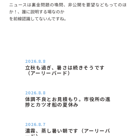
ニュースは裏金問題の喚問、非公開を要望などもってのほ
か！、誰に説明する場なのか
を前線認識してないんですね。
2026.8.8
立秋も過ぎ、暑さは続きそうです
（アーリーバード）
２０２６．８．８（土） 今朝はピョ
ン子さんの都合でショートコ…
2026.8.8
体調不良とお見積もり。市役所の進
捗とカツオ船の夏休み
おはようございます。 今朝も蒸し暑
い朝です。車の温度計はすで…
2026.8.7
濃霧、蒸し暑い朝です（アーリーバ