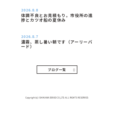
ン子さんの都合でショートコ…
2026.8.8
体調不良とお見積もり。市役所の進
捗とカツオ船の夏休み
おはようございます。 今朝も蒸し暑
い朝です。車の温度計はすで…
2026.8.7
濃霧、蒸し暑い朝です（アーリーバ
ード）
２０２６．８．７（金） 少し先の丘
などガスの中、陽はないのに…
ブログ一覧
Copyright(c) ISHIKAWA DENSO CO.,LTD. ALL RIGHTS RESERVED.