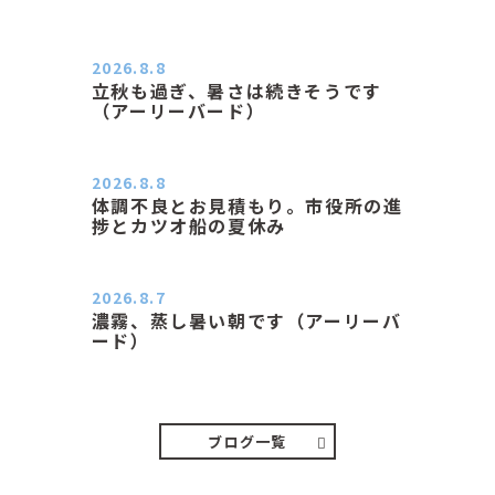
2026.8.8
立秋も過ぎ、暑さは続きそうです
（アーリーバード）
２０２６．８．８（土） 今朝はピョ
ン子さんの都合でショートコ…
2026.8.8
体調不良とお見積もり。市役所の進
捗とカツオ船の夏休み
おはようございます。 今朝も蒸し暑
い朝です。車の温度計はすで…
2026.8.7
濃霧、蒸し暑い朝です（アーリーバ
ード）
２０２６．８．７（金） 少し先の丘
などガスの中、陽はないのに…
ブログ一覧