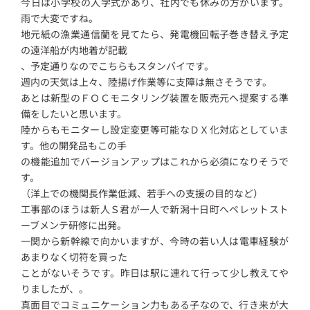
今日は小学校の入学式があり、社内でも休みの方がいます。
雨で大変ですね。
地元紙の漁業通信蘭を見てたら、発電機回転子巻き替え予定
の遠洋船が内地着が記載
、予定通りなのでこちらもスタンバイです。
週内の天気は上々、陸揚げ作業等に支障は無さそうです。
あとは新型のＦＯＣモニタリング装置を販売元へ提案する準
備をしたいと思います。
陸からもモニターし設定変更等可能なＤＸ化対応としていま
す。他の開発品もこの手
の機能追加でバージョンアップはこれから必須になりそうで
す。
（洋上での機関長作業低減、若手への支援の目的など）
工事部のほうは新人Ｓ君が一人で新潟十日町へペレットスト
ーブメンテ研修に出発。
一関から新幹線で向かいますが、今時の若い人は電車経験が
あまりなく切符を買った
ことがないそうです。昨日は駅に連れて行って少し教えてや
りましたが、。
真面目でコミュニケーション力もある子なので、行き来が大