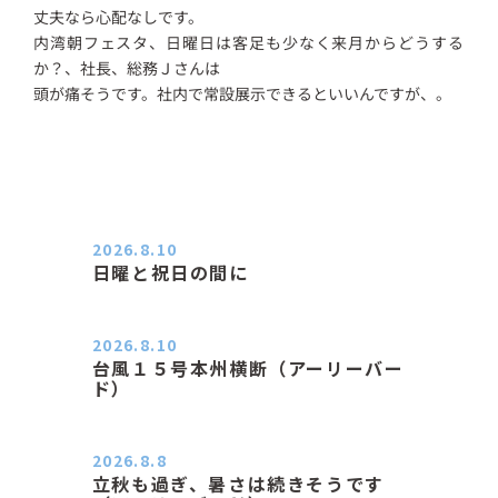
丈夫なら心配なしです。
内湾朝フェスタ、日曜日は客足も少なく来月からどうする
か？、社長、総務Ｊさんは
頭が痛そうです。社内で常設展示できるといいんですが、。
2026.8.10
日曜と祝日の間に
おはようございます。 エアコンの力
が素晴らしいと感じる季節は…
2026.8.10
台風１５号本州横断（アーリーバー
ド）
２０２６．８．１０（月） 雨なし曇
り空の月曜日、朝日課を終え…
2026.8.8
立秋も過ぎ、暑さは続きそうです