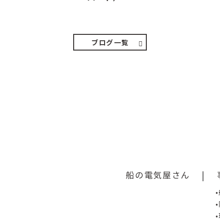
２０２６．８．７（金） 少し先の丘などガスの
中、陽はないのに…
ブログ一覧
船の電気屋さん
|