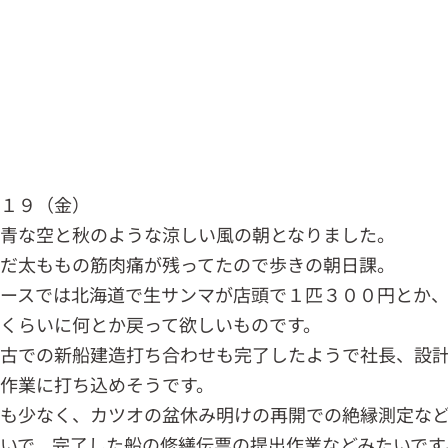
．１９（金）
青な空と秋のような涼しい風の朝となりました。
だ太ももの筋肉痛が残ってたので歩きの朝日課。
ースでは北海道で生サンマが店頭で１匹３００円とか
くらいに何とか戻って欲しいものです。
宮古での新船建造打ち合わせも完了したようで社長、設
作業に打ち込めそうです。
船も少なく、カツオの盆休み明けの再開での絶縁測定な
いで、完了した船の修繕伝票の提出作業などみたいです