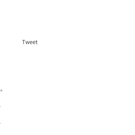
Tweet
、。
計
ど
。