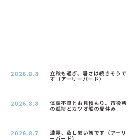
2026.8.8
立秋も過ぎ、暑さは続きそうで
す（アーリーバード）
２０２６．８．８（土） 今朝はピョン子さんの都
合でショートコ…
2026.8.8
体調不良とお見積もり。市役所
の進捗とカツオ船の夏休み
おはようございます。 今朝も蒸し暑い朝です。車
の温度計はすで…
2026.8.7
濃霧、蒸し暑い朝です（アーリ
ーバード）