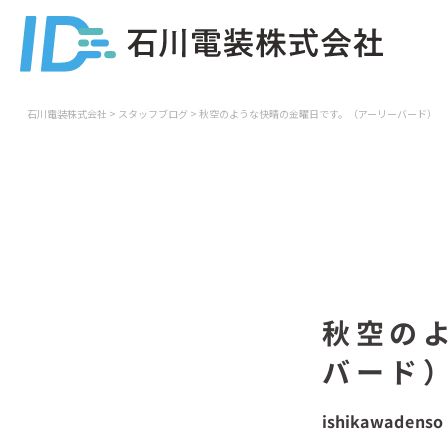
石川電装株式会社
>
スタッフブログ
>
秋空のような快晴の金曜日です。（アーリーバード）
秋空の
バード
ishikawadenso