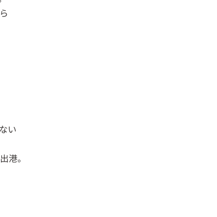
ら
を
ない
時出港。