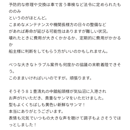
予防的な修理や交換は車で言う車検など法令に定められたも
ののみ
というのがほとんど。
こまめなメンテナンスや機関長様方の日々の整備など
があれば寿命が延びる可能性はありますが難しい状況。
壊れたときに費用が大きくかかるか、定期的に費用がかかる
か
船主様に判断をしてもらう方がいいのかもしれません。
べつな大きなトラブル案件も何度かの協議の末軟着陸できそ
う。
このままいければいいのですが。頑張ります。
そうそう８１豊清丸の中舘船頭様が気仙沼に入港され
お声がけいただき、貴重なサンマをいただけました。
型もよくくちばしも黄色い新鮮なサンマ！
本当にありがとうございます。
表情も元気でいつもの大きな声を聴けて調子もよさそうでほ
っとしました！