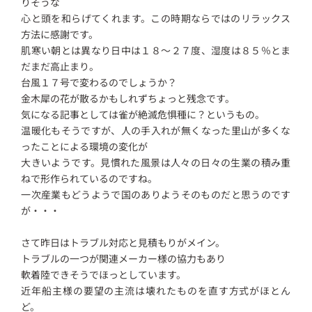
りそうな
心と頭を和らげてくれます。この時期ならではのリラックス
方法に感謝です。
肌寒い朝とは異なり日中は１８～２７度、湿度は８５％とま
だまだ高止まり。
台風１７号で変わるのでしょうか？
金木犀の花が散るかもしれずちょっと残念です。
気になる記事としては雀が絶滅危惧種に？というもの。
温暖化もそうですが、人の手入れが無くなった里山が多くな
ったことによる環境の変化が
大きいようです。見慣れた風景は人々の日々の生業の積み重
ねで形作られているのですね。
一次産業もどうようで国のありようそのものだと思うのです
が・・・
さて昨日はトラブル対応と見積もりがメイン。
トラブルの一つが関連メーカー様の協力もあり
軟着陸できそうでほっとしています。
近年船主様の要望の主流は壊れたものを直す方式がほとん
ど。