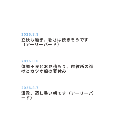
2026.8.8
立秋も過ぎ、暑さは続きそうです
（アーリーバード）
２０２６．８．８（土） 今朝はピョ
ン子さんの都合でショートコ…
2026.8.8
体調不良とお見積もり。市役所の進
捗とカツオ船の夏休み
おはようございます。 今朝も蒸し暑
い朝です。車の温度計はすで…
2026.8.7
濃霧、蒸し暑い朝です（アーリーバ
ード）
２０２６．８．７（金） 少し先の丘
などガスの中、陽はないのに…