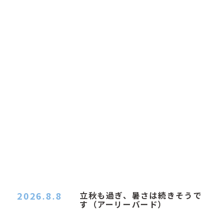
2026.8.8
立秋も過ぎ、暑さは続きそうで
す（アーリーバード）
２０２６．８．８（土） 今朝はピョン子さんの都
合でショートコ…