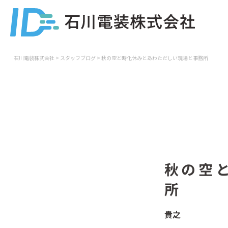
石川電装株式会社
>
スタッフブログ
>
秋の空と時化休みとあわただしい現場と事務所
秋の空
所
貴之