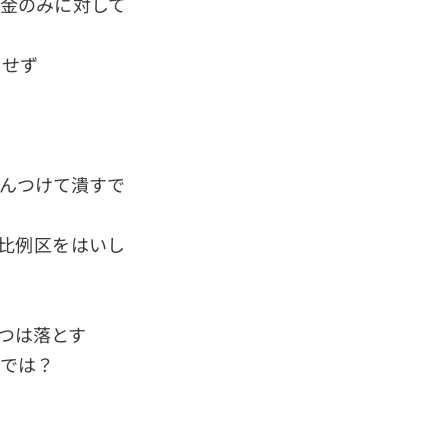
金のみに対して
もせず
り
んつけて潰すで
比例区をはいし
つは落とす
要では？