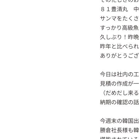
８１豊清丸 中
サンマをたく
すっかり高級魚
久しぶり！昨
昨年と比べられ
ありがとうご
今日は社内の工
見積の作成が一
（だめだし来
納期の確認の話
今週末の韓国
勝倉社長様も韓