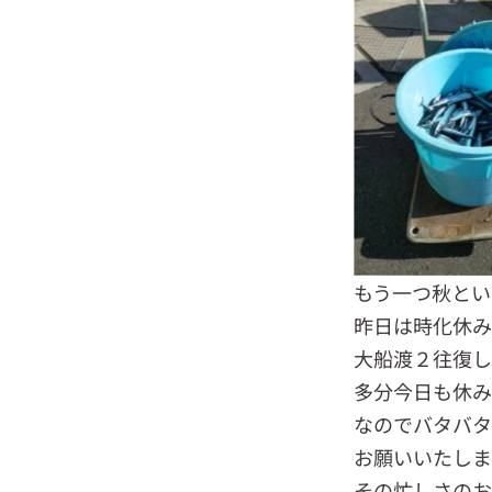
もう一つ秋とい
昨日は時化休
大船渡２往復
多分今日も休
なのでバタバタ
お願いいたしま
その忙しさのお