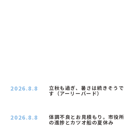
2026.8.8
立秋も過ぎ、暑さは続きそうで
す（アーリーバード）
２０２６．８．８（土） 今朝はピョン子さんの都
合でショートコ…
2026.8.8
体調不良とお見積もり。市役所
の進捗とカツオ船の夏休み
おはようございます。 今朝も蒸し暑い朝です。車
の温度計はすで…