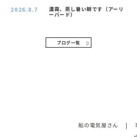
2026.8.7
濃霧、蒸し暑い朝です（アーリ
ーバード）
２０２６．８．７（金） 少し先の丘などガスの
中、陽はないのに…
ブログ一覧
船の電気屋さん
|