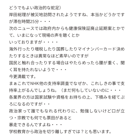
どうでもよい政治的な蛇足）
岸田総理が被災地訪問されたようですね、本当かどうかです
が滞在時間25分・・・
次のニュースでは政府内からも健康保険証廃止延期案とかで
て、いまになって現場の声を聴くとか
いっておりますが・・・・
海外行ったり増税したり国葬したりマイナンバーカード決め
たりするときは異常なほど素早いのですが
国民と触れ合ったりする場合はやたらめったら腰が重く、聞
く耳を持たれないようで・・・
今更満載です。
まぁこれでNHK他の支持率調査でなぜか、これしきの事で支
持率上がるんでしょうね。（まだ何もしていないのに・・・
各業界の方は国家試験や資格をお持ちの上、下積みを経てぷ
ろになるのですが・・
政治家って誰でもなれる代わりに、勉強しないけど口が立
つ・宗教でも何でも票田があると
暴走できるんですよね・・・
学校教育から政治を切り離しすぎでは？とも思います。