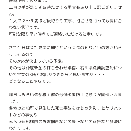
依頼が来ております。
工事の手が足りずお待たせする場合もあり申し訳ございませ
ん。
１人で２～５隻ほど段取りや工事、打合せを行っても間に合
わない状況です。
可能な限り早い時点でご連絡いただけると幸いです。
さて今日は会社見学に期待という会長の知り合いの方がいら
っしゃるので
その対応が決まっている予定。
その他は沖底新船の打ち合わせ準備、石川県漁業調査船につ
いて営業のK氏とお話ができたらと思いますが・・・
どうなることやらです。
昨日はみらい造船様主催の労働災害防止協議会が開催されま
した。
各地の造船所で発生した死亡事故をはじめ労災、ヒヤリハッ
トなどの事例や
みらい造船構内の危険個所などの是正などの報告など多岐に
わたります。