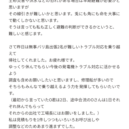
土砂災害や洪水などの恐れがある場合は早期避難が必要かと
思いますが
その線引きが難しいかと思います。兎にも角にも命を大事に
で動くしかないと思います。
そうは言っても私も正しく避難の判断ができるかというと、
難しいと感じます。
さて昨日は無事バリ島出張2名が難しいトラブル対応を乗り越
えて
帰社してくれました。お疲れ様です。
ゆっくり休んでもらい今後の発電機トラブル対応に活かせる
よう
調査も含めお願いしたいと思いますし、修理船が多いので
そちらもみんなで乗り越えるよう力を発揮してもらいたいで
す。
（最初から言っていたO君は2日、途中合流のOさんは1日それ
ぞれ休んでもらって
それからの出社で工場長にはお願いをしました。）
私は見積もりを1件しつつもいろいろお呼び出しや
調整などのためあまり進まずでした。