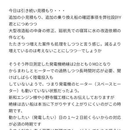
今日は引き続い見積もり・・・
追加の小見積もり、追加の乗り換え船の確認事項を弊社設計Y
君とにつめつつ
大型改造船の中身の修正、廻航先での寝耳に水の改造依頼の
件なども
たたきつつ増えた案件も処理をしつつと言う感じ。減るより
増えているのは考えないことにしつつ…でしょうか
そうそう昨日測定した発電機絶縁は2台とも０MΩとなり
からまわしとヒーターでの過熱しつつ長時間対応が必要、聞
けばしばらく陸電投入も
していないようで、つまり発電機のヒーター（スペースヒー
ター）も動いていない状態だったよう。
新和エンジン様や小野寺鐵工様にもお伝えしておりますが
絶縁は古い船は本当に下がりやすく上がりにくいのがこの時
期です、
動かしたい（発電したい）日の１～２日前くらいからの対応
が必須の時期です