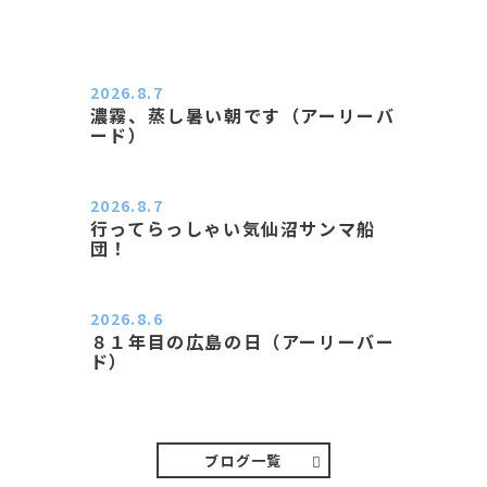
2026.8.7
濃霧、蒸し暑い朝です（アーリーバ
ード）
２０２６．８．７（金） 少し先の丘
などガスの中、陽はないのに…
2026.8.7
行ってらっしゃい気仙沼サンマ船
団！
おはようございます。 今日はムシム
シがひどい朝、先に帰ってき…
2026.8.6
８１年目の広島の日（アーリーバー
ド）
２０２６．８．６（木） 今朝は昨日
と打って変わってジメジメと…
ブログ一覧