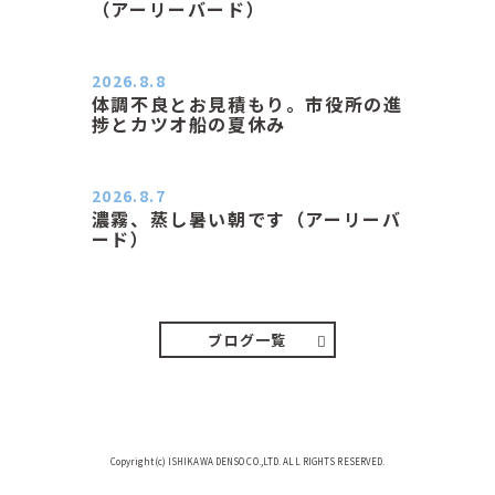
（アーリーバード）
２０２６．８．８（土） 今朝はピョ
ン子さんの都合でショートコ…
2026.8.8
体調不良とお見積もり。市役所の進
捗とカツオ船の夏休み
おはようございます。 今朝も蒸し暑
い朝です。車の温度計はすで…
2026.8.7
濃霧、蒸し暑い朝です（アーリーバ
ード）
２０２６．８．７（金） 少し先の丘
などガスの中、陽はないのに…
ブログ一覧
Copyright(c) ISHIKAWA DENSO CO.,LTD. ALL RIGHTS RESERVED.