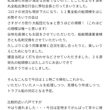
私自身の状態が満足な状態でないので、どこにもよらず源栄
丸全船出漁壮行会に弊社会長と行ってまいりました。
コロナの状況も現状下火になり、１１隻全船の船頭様をはじ
め勢ぞろいでの会は
さすがイカ釣り大船団だなぁと思うほどの規模！（これほど
の規模は唯一と思います）
谷地社長様ともお話をさせていただいたり、船舶関連業者様
方とも名刺交換をさせていただいたり、
久しぶりに会う同業者様と近況を話し合ったりと、楽しいう
えにためになりました。
建造当初よく打ち合わせなどさせていただきました、３８源
栄丸の船頭様とは久しぶりにお会いできて
元気そうでほっとしました。
そんなこんなで今日は１１時ごろ帰社しこれから、
いただいていたメールを処理しつつ、見積もり作成しつつ、
トラブル船の対応となる予定。
比較的近い八戸ですが
やはり疲れました・・・今日は定時までがんばって早々に帰