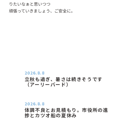
りたいなぁと思いつつ
頑張っていきましょう、ご安全に。
2026.8.8
立秋も過ぎ、暑さは続きそうです
（アーリーバード）
２０２６．８．８（土） 今朝はピョ
ン子さんの都合でショートコ…
2026.8.8
体調不良とお見積もり。市役所の進
捗とカツオ船の夏休み
おはようございます。 今朝も蒸し暑
い朝です。車の温度計はすで…