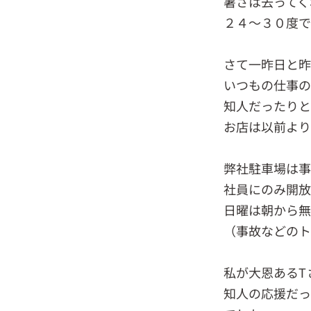
暑さは去ってく
２４～３０度で
さて一昨日と昨
いつもの仕事の
知人だったり
お店は以前よ
弊社駐車場は
社員にのみ開放
日曜は朝から無
（事故などのト
私が大恩あるT
知人の応援だっ