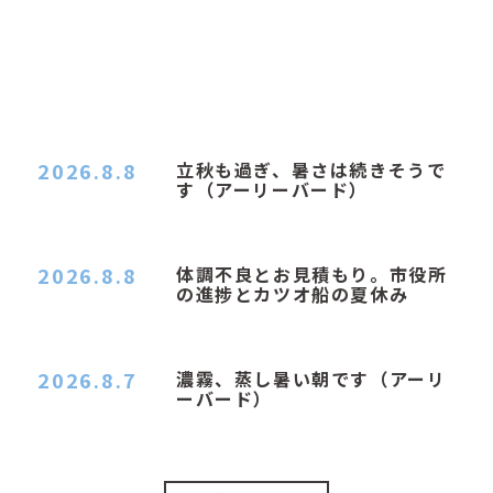
2026.8.8
立秋も過ぎ、暑さは続きそうで
す（アーリーバード）
２０２６．８．８（土） 今朝はピョン子さんの都
合でショートコ…
2026.8.8
体調不良とお見積もり。市役所
の進捗とカツオ船の夏休み
おはようございます。 今朝も蒸し暑い朝です。車
の温度計はすで…
2026.8.7
濃霧、蒸し暑い朝です（アーリ
ーバード）
２０２６．８．７（金） 少し先の丘などガスの
中、陽はないのに…