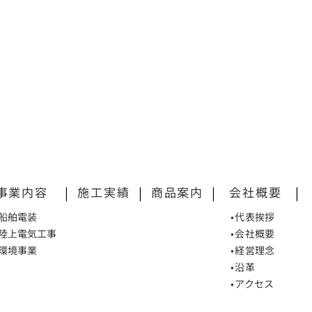
事業内容
|
施工実績
|
商品案内
|
会社概要
|
•船舶電装
•代表挨拶
•陸上電気工事
•会社概要
•環境事業
•経営理念
•沿革
•アクセス