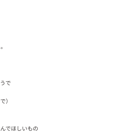
り
た。
ようで
ので）
休んでほしいもの