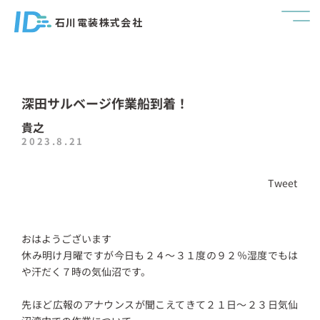
石川電装株式会社
深田サルベージ作業船到着！
貴之
2023.8.21
Tweet
おはようございます
休み明け月曜ですが今日も２４～３１度の９２％湿度でもは
や汗だく７時の気仙沼です。
先ほど広報のアナウンスが聞こえてきて２１日～２３日気仙