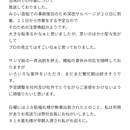
沼湾内での作業について
放送しておりました。
みらい造船での事故復旧のため深田サルベージが２０日に到
着、２１日から作業をする予定なので
そのための注意喚起のようです。
大きな船来るかなぁと思いましたが、思いのほか小型な気が
して
プロの見立てはすごいなぁと思っておりました。
サンマ船の一斉出航を終え、鰹船の夏休み対応を随時してお
りますが
いろいろな案件をいただき、まだまだ繁忙期は続きそうで
す。
予定調整を社内及び社外でとりながらご迷惑をかけないよう
に頑張りたいと思います。
日曜には３８昭福丸様が無事出航されたとのこと、私は所用
がありお見送りは弊社会長におねがいしました。
８１大喜丸様が早朝入港され私がお迎えに。