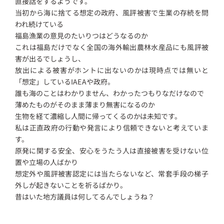
直接話をするようです。
当初から海に捨てる想定の政府、風評被害で生業の存続を問
われ続けている
福島漁業の意見のたいりつはどうなるのか
これは福島だけでなく全国の海外輸出農林水産品にも風評被
害が出るでしょうし、
放出による被害がホントに出ないのかは現時点では無いと
「想定」しているIAEAや政府。
誰も海のことはわかりません、わかったつもりなだけなので
薄めたものがそのまま薄まり無害になるのか
生物を経て濃縮し人間に帰ってくるのかは未知です。
私は正直政府の行動や発言により信頼できないと考えていま
す。
原発に関する安全、安心をうたう人は直接被害を受けない位
置や立場の人ばかり
想定外や風評被害認定には当たらないなど、常套手段の梯子
外しが起きないことを祈るばかり。
昔はいた地方議員は何してるんでしょうね？