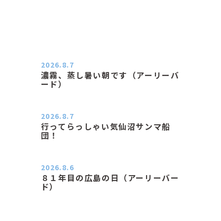
2026.8.7
濃霧、蒸し暑い朝です（アーリーバ
ード）
２０２６．８．７（金） 少し先の丘
などガスの中、陽はないのに…
2026.8.7
行ってらっしゃい気仙沼サンマ船
団！
おはようございます。 今日はムシム
シがひどい朝、先に帰ってき…
2026.8.6
８１年目の広島の日（アーリーバー
ド）
２０２６．８．６（木） 今朝は昨日
と打って変わってジメジメと…