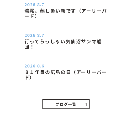
2026.8.7
濃霧、蒸し暑い朝です（アーリーバ
ード）
２０２６．８．７（金） 少し先の丘
などガスの中、陽はないのに…
2026.8.7
行ってらっしゃい気仙沼サンマ船
団！
おはようございます。 今日はムシム
シがひどい朝、先に帰ってき…
2026.8.6
８１年目の広島の日（アーリーバー
ド）
２０２６．８．６（木） 今朝は昨日
と打って変わってジメジメと…
ブログ一覧