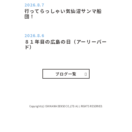
2026.8.7
行ってらっしゃい気仙沼サンマ船
団！
おはようございます。 今日はムシム
シがひどい朝、先に帰ってき…
2026.8.6
８１年目の広島の日（アーリーバー
ド）
２０２６．８．６（木） 今朝は昨日
と打って変わってジメジメと…
ブログ一覧
Copyright(c) ISHIKAWA DENSO CO.,LTD. ALL RIGHTS RESERVED.