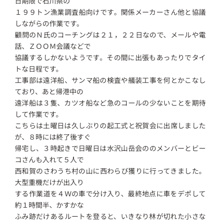
日期限で石川県の
１９９トン漁業調査船向けです。関係メーカーさん他と協議
しながらの作業です。
顧問のＮ氏のコーチングは２１，２２日なので、メールや電
話、ＺＯＯＭ会議などで
協議するしかないようです。その間に出張もあったりでタイ
トな日程です。
工事部は遠洋船、サンマ船の検査や艤装工事を何とかこなし
ており、あと帰港中の
遠洋船は３隻、カツオ船など急のコールの少ないことを期待
して作業です。
こちらは土曜日は久しぶりの起工式と祝賀会に出席しました
が、８時には終了後すぐ
帰宅し、３時起きで日曜日は水沢山岳会ののメンバーとビー
コさんも入れて５人で
西和賀のさわうち村の山に西わらび獲りに行ってきました。
大型重機だけが出入り
する作業道を４Ｗの車で分け入り、最終地点に車をデポして
約１時間半、かすかな
ふみ跡だけあるルートを登ると、いきなり林が切れた小さな