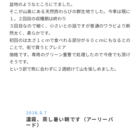
盆地のようなところにでました。
そこが山奥にある天然西わらびの群生地でした。今季は既に
１，２回目の収穫期は終わり
３回目なので細く、小さいとの話ですが普通のワラビより断
然太く、柔らかです。
初回のは太さ１ｃｍで食べれる部分が６０ｃｍにもなるとの
ことで、街で買うとプレミア
価格です。専用のグリーン重曹で処理したので今夜でも頂け
そうです。
という訳で熊に会わずに２週続けて山を愉しめました。
2026.8.7
濃霧、蒸し暑い朝です（アーリーバ
ード）
２０２６．８．７（金） 少し先の丘
などガスの中、陽はないのに…