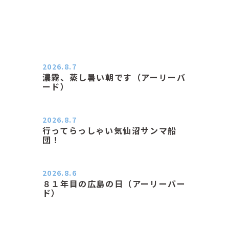
2026.8.7
濃霧、蒸し暑い朝です（アーリーバ
ード）
２０２６．８．７（金） 少し先の丘
などガスの中、陽はないのに…
2026.8.7
行ってらっしゃい気仙沼サンマ船
団！
おはようございます。 今日はムシム
シがひどい朝、先に帰ってき…
2026.8.6
８１年目の広島の日（アーリーバー
ド）
２０２６．８．６（木） 今朝は昨日
と打って変わってジメジメと…