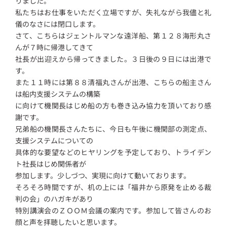
りました。
私たちはお仕事をいただく立場ですが、失礼ながら我儘と礼
儀のなさには閉口します。
さて、こちらはジェントルマンな遠洋船、第１２８海形丸さ
んが７時に帰港してきて
社長が出迎えから帰ってきました。３日後の９日には出港で
す。
また１１時には第８８清福丸さんが出港、こちらの船主さん
は船内支援システムの構築
に向けて機関長はじめ船の方も巻き込み協力を頂いており感
謝です。
兄弟船の機関長さんたちに、今日も午後に機関部の測定点、
支援システムについての
具体的な要望などのヒヤリングを予定しており、トライデン
ト社長はじめ関係者が
参加します。少しづつ、実現に向けて動いております。
そろそろ時間ですが、机の上には「福井から原発を止める裁
判の会」のハガキがあり
特別講演会のＺＯＯＭ会議の案内です。参加して皆さんのお
顔と声を拝聴したいと思います。