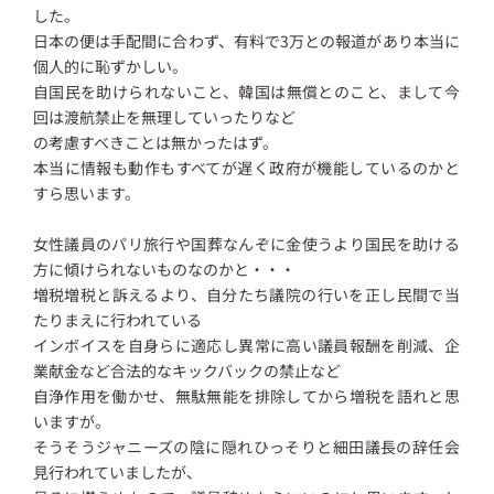
した。
日本の便は手配間に合わず、有料で3万との報道があり本当に
個人的に恥ずかしい。
自国民を助けられないこと、韓国は無償とのこと、まして今
回は渡航禁止を無理していったりなど
の考慮すべきことは無かったはず。
本当に情報も動作もすべてが遅く政府が機能しているのかと
すら思います。
女性議員のパリ旅行や国葬なんぞに金使うより国民を助ける
方に傾けられないものなのかと・・・
増税増税と訴えるより、自分たち議院の行いを正し民間で当
たりまえに行われている
インボイスを自身らに適応し異常に高い議員報酬を削減、企
業献金など合法的なキックバックの禁止など
自浄作用を働かせ、無駄無能を排除してから増税を語れと思
いますが。
そうそうジャニーズの陰に隠れひっそりと細田議長の辞任会
見行われていましたが、