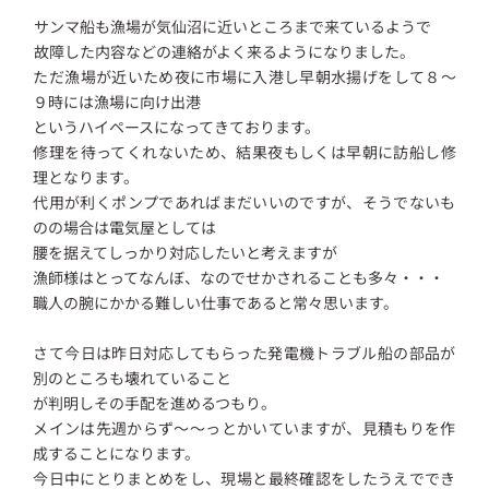
サンマ船も漁場が気仙沼に近いところまで来ているようで
故障した内容などの連絡がよく来るようになりました。
ただ漁場が近いため夜に市場に入港し早朝水揚げをして８～
９時には漁場に向け出港
というハイペースになってきております。
修理を待ってくれないため、結果夜もしくは早朝に訪船し修
理となります。
代用が利くポンプであればまだいいのですが、そうでないも
のの場合は電気屋としては
腰を据えてしっかり対応したいと考えますが
漁師様はとってなんぼ、なのでせかされることも多々・・・
職人の腕にかかる難しい仕事であると常々思います。
さて今日は昨日対応してもらった発電機トラブル船の部品が
別のところも壊れていること
が判明しその手配を進めるつもり。
メインは先週からず～～っとかいていますが、見積もりを作
成することになります。
今日中にとりまとめをし、現場と最終確認をしたうえででき