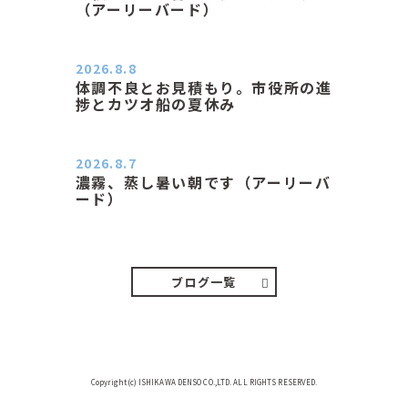
（アーリーバード）
２０２６．８．８（土） 今朝はピョ
ン子さんの都合でショートコ…
2026.8.8
体調不良とお見積もり。市役所の進
捗とカツオ船の夏休み
おはようございます。 今朝も蒸し暑
い朝です。車の温度計はすで…
2026.8.7
濃霧、蒸し暑い朝です（アーリーバ
ード）
２０２６．８．７（金） 少し先の丘
などガスの中、陽はないのに…
ブログ一覧
Copyright(c) ISHIKAWA DENSO CO.,LTD. ALL RIGHTS RESERVED.