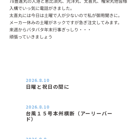
78豊進丸の入港と恵比須丸、光洋丸、太喜丸、権栄丸他皆様
入構でいっ気に電話がきました。
太喜丸には今日は土曜で人が少ないので私が御用聞きに。
メーカー休みの土曜がネックですが急ぎ注文してみます。
来週からバタバタ年末行事ぎっしり・・・
頑張っていきましょう
2026.8.10
日曜と祝日の間に
おはようございます。 エアコンの力
が素晴らしいと感じる季節は…
2026.8.10
台風１５号本州横断（アーリーバー
ド）
２０２６．８．１０（月） 雨なし曇
り空の月曜日、朝日課を終え…