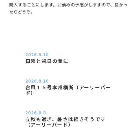
購入することにします。お薦めの予感がしますので、良かっ
たらどうぞ。
2026.8.10
日曜と祝日の間に
おはようございます。 エアコンの力
が素晴らしいと感じる季節は…
2026.8.10
台風１５号本州横断（アーリーバー
ド）
２０２６．８．１０（月） 雨なし曇
り空の月曜日、朝日課を終え…
2026.8.8
立秋も過ぎ、暑さは続きそうです
（アーリーバード）
２０２６．８．８（土） 今朝はピョ
ン子さんの都合でショートコ…