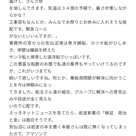
届けて、さんさ祭
を愉しんできます。気温は３４度の予報で、暑さ対策しなが
らかな？
工事部もなんとか、みんなでお祭りとお休みに入れそうな按
配です。緊急コール
がないといいんですが、。
事務所の窓からの気仙沼港は巻き網船、カツオ船がひしめ
き、岸壁は艤装を終えた
サンマ船と帰港した遠洋船でいっぱいです。
この豊富な船数のお蔭で私達の業界もやっていけてるのです
が、これがいつまでも
続いて欲しいですね。何とか、乗組員問題が解消に向かうこ
とを今は神頼みになっ
てきました。船主さん達の組合、グループに解決への意気込
みや目途が全く見えな
いので心配です。
さっきネットニュースを見てたら、岩波新書の「検証 政治
と金」は面白そうです。
気仙沼には岩波の本を置く本屋さんは既に無くなってしまっ
たので、アマゾンで