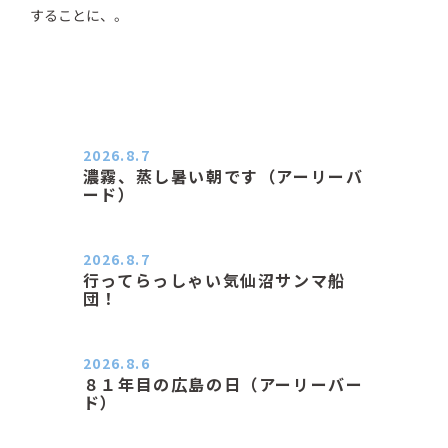
することに、。
2026.8.7
濃霧、蒸し暑い朝です（アーリーバ
ード）
２０２６．８．７（金） 少し先の丘
などガスの中、陽はないのに…
2026.8.7
行ってらっしゃい気仙沼サンマ船
団！
おはようございます。 今日はムシム
シがひどい朝、先に帰ってき…
2026.8.6
８１年目の広島の日（アーリーバー
ド）
２０２６．８．６（木） 今朝は昨日
と打って変わってジメジメと…