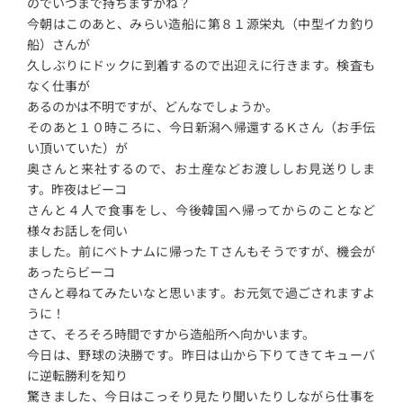
のでいつまで持ちますかね？
今朝はこのあと、みらい造船に第８１源栄丸（中型イカ釣り
船）さんが
久しぶりにドックに到着するので出迎えに行きます。検査も
なく仕事が
あるのかは不明ですが、どんなでしょうか。
そのあと１０時ころに、今日新潟へ帰還するＫさん（お手伝
い頂いていた）が
奥さんと来社するので、お土産などお渡ししお見送りしま
す。昨夜はビーコ
さんと４人で食事をし、今後韓国へ帰ってからのことなど
様々お話しを伺い
ました。前にベトナムに帰ったＴさんもそうですが、機会が
あったらビーコ
さんと尋ねてみたいなと思います。お元気で過ごされますよ
うに！
さて、そろそろ時間ですから造船所へ向かいます。
今日は、野球の決勝です。昨日は山から下りてきてキューバ
に逆転勝利を知り
驚きました、今日はこっそり見たり聞いたりしながら仕事を