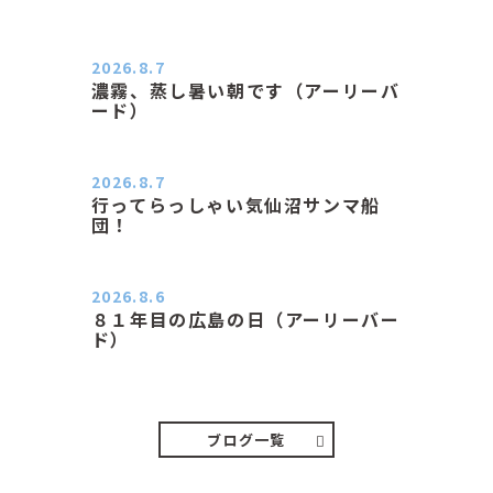
2026.8.7
濃霧、蒸し暑い朝です（アーリーバ
ード）
２０２６．８．７（金） 少し先の丘
などガスの中、陽はないのに…
2026.8.7
行ってらっしゃい気仙沼サンマ船
団！
おはようございます。 今日はムシム
シがひどい朝、先に帰ってき…
2026.8.6
８１年目の広島の日（アーリーバー
ド）
２０２６．８．６（木） 今朝は昨日
と打って変わってジメジメと…
ブログ一覧