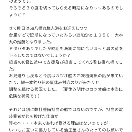
のようです。
そろそろ３０度を切ってもらえる時期になりつつあるのでし
ょうか？
さて昨日は68八幡丸様入港をお迎えしつつ
台風などで延期になっていたみらい造船Sno.１０５０ 大林
丸の廻航となりました。
ドタバタありでしたが納期も漁期に間に合いほっと肩の荷を
下ろしたのではないでしょうか？
担当のK君と途中で支援及び担当してくれS君お疲れ様でし
た。
お見送りし戻ると今度はカツオ船の冷凍機焼損の話が来てい
たり、鰹一本釣り船の夏休み対応の話が来たりと
調整を続ける状況でした。（夏休み明けのカツオ船は本当に
危険な状況です）
それとは別に弊社整備担当の船ではないのですが、担当の電
装業者が匙を投げた仕事が
弊社へ・・・本来であれば受ける理由はないのですが
いつもお互いに協力している油圧屋さんのたってのお願いで