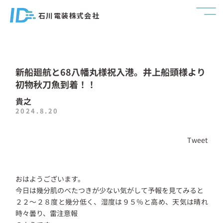
石川電装株式会社
新船廻航と68八幡丸様祝入港。井上船頭様より
初物秋刀魚到着！！
貴之
2024.8.20
Tweet
おはようございます。
今日は幾分肌のべたつきが少ない気がして予報を見てみると
２２～２８度と幾分低く、湿度は９５％と高め、天気は晴れ
時々曇り、雷注意報