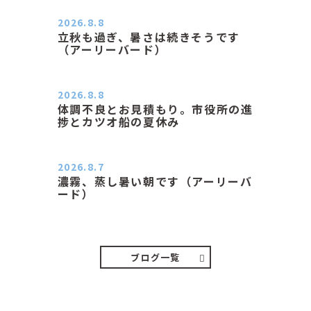
2026.8.8
立秋も過ぎ、暑さは続きそうです
（アーリーバード）
２０２６．８．８（土） 今朝はピョ
ン子さんの都合でショートコ…
2026.8.8
体調不良とお見積もり。市役所の進
捗とカツオ船の夏休み
おはようございます。 今朝も蒸し暑
い朝です。車の温度計はすで…
2026.8.7
濃霧、蒸し暑い朝です（アーリーバ
ード）
２０２６．８．７（金） 少し先の丘
などガスの中、陽はないのに…
ブログ一覧