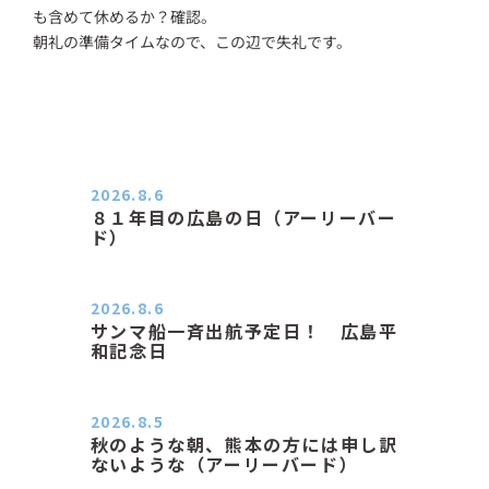
も含めて休めるか？確認。
朝礼の準備タイムなので、この辺で失礼です。
2026.8.6
８１年目の広島の日（アーリーバー
ド）
２０２６．８．６（木） 今朝は昨日
と打って変わってジメジメと…
2026.8.6
サンマ船一斉出航予定日！ 広島平
和記念日
おはようございます 今日は早朝もち
ょっと蒸す感じです。気温は…
2026.8.5
秋のような朝、熊本の方には申し訳
ないような（アーリーバード）
２０２６．８．５（水） 明け方は１