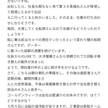
方ないですね。
出社したら、社長も間もなく来て第３８漁福丸さんが帰港し
て商港に入るので出迎
えに行ってくると向かいました。そのまま、仕事の打ち合わ
せになりそうです。
毎回、大漁してくる船頭さんなので水揚げもどうだったので
しょうか？
船に乗る前はカメイの商社マンだったという変わり種の船頭
さんですが、データー
に基づいた抜群の漁獲を続けています。
社長からのLINEで、大洋電機さんから依頼されてた回転子巻
き替えの案件が決まった
ようで、現在進行中の１台に続き手をかけるようです。
さて、こちらは朝の朝礼の準備をし、その後は歯医者さんで
定期点検、顧問弁護士さ
んとの定例昼食、午後は発電機巻き替えの件で当社巻き替え
担当のＫさんと岩手へ。
ゴールデンウィークは会社は暦通りのお休みですが、はて？
どうするかな？
５月５日に出船の遠洋船がありますが、工事部は新船チーム