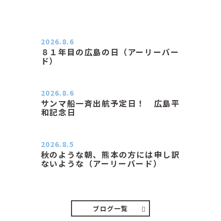
2026.8.6
８１年目の広島の日（アーリーバー
ド）
２０２６．８．６（木） 今朝は昨日
と打って変わってジメジメと…
2026.8.6
サンマ船一斉出航予定日！ 広島平
和記念日
おはようございます 今日は早朝もち
ょっと蒸す感じです。気温は…
2026.8.5
秋のような朝、熊本の方には申し訳
ないような（アーリーバード）
２０２６．８．５（水） 明け方は１
６℃くらいで秋のような涼し…
ブログ一覧