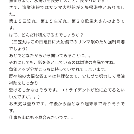
魚価もよく、水揚げも良好とのこと、良かったです！
さて、漁業速報ではサンマ大型船が３隻帰港中とありまし
た。
第１５三笠丸、第１５庄光丸、第３８欣栄丸さんのようで
す。
はて、どんだけ積んでるのでしょうか？
（三笠丸はこの日曜日に大船渡でのサンマ祭のため強制帰港
でしょう）
あとでどなたからから聞いてみることに、。
それにしても、影を落としているのは燃油の高騰ですね。
魚価アップ分がこっちに持っていかれてしまいます。
既存船の大幅な省エネは無理なので、少しづつ努力して燃油
補助をしっかり
受けるしかなさそうです。（トライデントが役に立てるとい
いんですが、。）
お天気は曇りです、午後から雨となり週末まで降りそうで
す。
仕事も山にも不具合みたいです、。