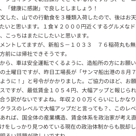
、「健康に感謝」で良しとしましょう！
文した、山での行動食を３種類入荷したので、後はお
たいと思います。１食￥２０００円近くするグルメなド
、こっちはまたにしたいと思います。
メントしてますが、新船Ｓ－１０３３ ７６稲荷丸も無
方前には帰社できそうです。
から、車は安全運転でくるように、造船所の方にお願い
の土曜日ですが、昨日工場長が「サンマ船出港の８月
ように！」と号令がかかりました。ご協力のほど、お願
スですが、最低賃金１０５４円、大幅アップと報じられ
合う訳がないですよね。年収２００万くらいにしかなり
クラスのレベルで大幅アップだと言っても？、このレ
あれば、国全体の産業構造、賃金体系を政治家が考え
けをしっかり見つめている現在の政治体制からも脱却し
明るい話題が欲しいですね。