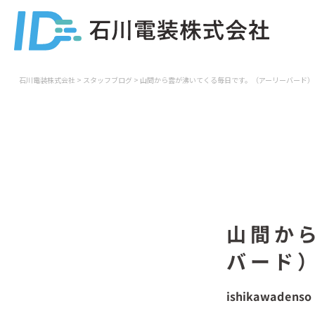
石川電装株式会社
>
スタッフブログ
>
山間から雲が沸いてくる毎日です。（アーリーバード）
山間か
バード
ishikawadenso