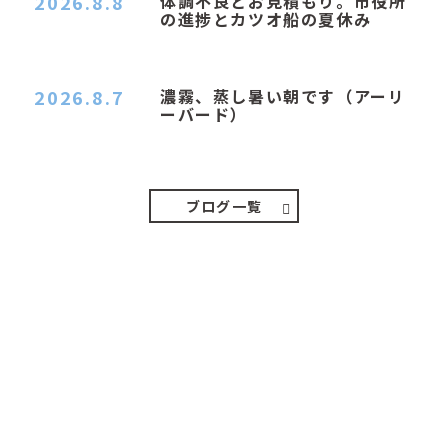
2026.8.8
体調不良とお見積もり。市役所
の進捗とカツオ船の夏休み
おはようございます。 今朝も蒸し暑い朝です。車
の温度計はすで…
2026.8.7
濃霧、蒸し暑い朝です（アーリ
ーバード）
２０２６．８．７（金） 少し先の丘などガスの
中、陽はないのに…
ブログ一覧