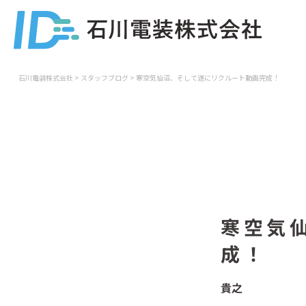
石川電装株式会社
>
スタッフブログ
>
寒空気仙沼、そして遂にリクルート動画完成！
寒空気
成！
貴之