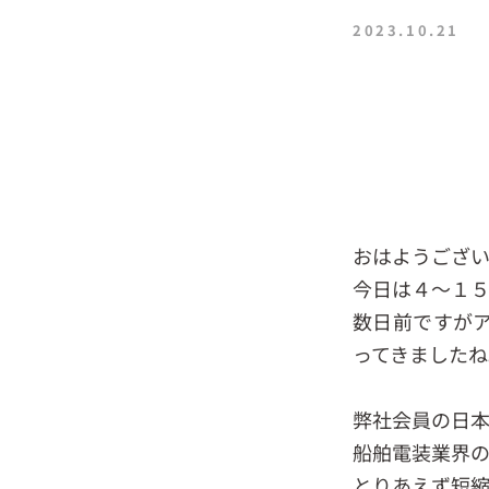
2023.10.21
おはようござい
今日は４～１
数日前ですが
ってきましたね
弊社会員の日
船舶電装業界
とりあえず短