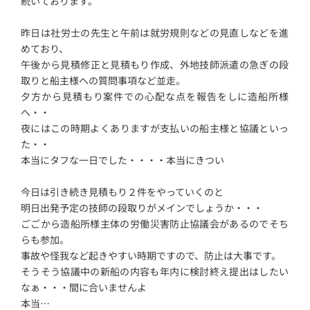
続いております。
昨日は社労士の先生と午前は就労規則などの見直しなどを進
めており、
午後から見積修正と見積もり作成、外地技師派遣の急ぎの段
取りと船主様への質問事項など並走。
夕方から見積もり案件での心配な点を報告をしに造船所様
へ・・
夜にはこの時期よくありますが支払いの船主様と協議といっ
た・・
本当にタフな一日でした・・・・本当にきつい
今日は引き続き見積もり２件をやっていくのと
明日出発予定の技師の段取りがメインでしょうか・・・
ごごから造船所様主体の労働災害防止協議会があるのでそち
らも参加。
事故や怪我など起きやすい時期ですので、防止は大事です。
そうそう協議中の新船の内容も年内に検討終え提出はしたい
なぁ・・・間に合いませんよ
本当…