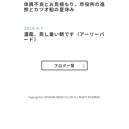
体調不良とお見積もり。市役所の進
捗とカツオ船の夏休み
おはようございます。 今朝も蒸し暑
い朝です。車の温度計はすで…
2026.8.7
濃霧、蒸し暑い朝です（アーリーバ
ード）
２０２６．８．７（金） 少し先の丘
などガスの中、陽はないのに…
ブログ一覧
Copyright(c) ISHIKAWA DENSO CO.,LTD. ALL RIGHTS RESERVED.