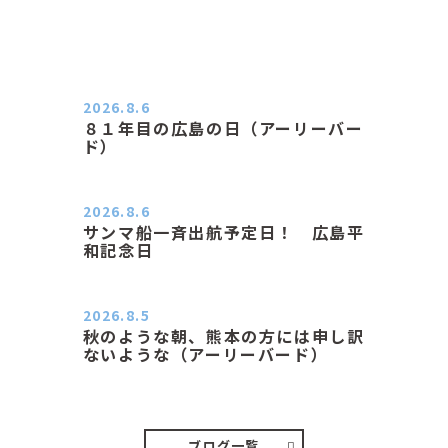
2026.8.6
８１年目の広島の日（アーリーバー
ド）
２０２６．８．６（木） 今朝は昨日
と打って変わってジメジメと…
2026.8.6
サンマ船一斉出航予定日！ 広島平
和記念日
おはようございます 今日は早朝もち
ょっと蒸す感じです。気温は…
2026.8.5
秋のような朝、熊本の方には申し訳
ないような（アーリーバード）
２０２６．８．５（水） 明け方は１
６℃くらいで秋のような涼し…
ブログ一覧