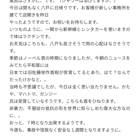
風呂はさすがに、です。（シャワーは浴びてますが、）
今日は間もなく八戸に日帰りです。お客様が新しい事務所を
建てて店開きを昨日
やったようですので、お祝いをお持ちします。
いつものように、一関から新幹線とレンタカーを使いますの
で体はラクチンです。
お天気はこちらも、八戸も良さそうで雨の心配はなさそうで
す。
季節はノーベル賞の時期になりましたが、今朝のニュースを
みてたら平和賞には
日本では旧佐藤栄作首相が受賞してるとあり、はて？なんで
だったけかなと、。
当時も不思議でしたが、今日は全く思い当たりません。かた
や、マハトマ、ガンジー
氏は受賞していなそうです。こちらも首をひねります。
非暴力、不服従の抵抗の形を世界に知らしめた偉大な方なの
に、。
おっと、７時となり出発するようです。
今週も、事故や怪我なく安全な１週間となりますように。