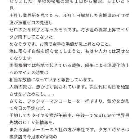
なりました。室根の牧場の湯も１日から開始、ちょいと下
見。
出社し業界紙を見てたら、３月１日解禁した宮城県のイサダ
漁が漁獲ゼロの見通し
ゼロのため終了となったそうです。海水温の異常上昇でイサ
ダが南下してこないた
めなそうです。お蔭で岩手の浜値が急上昇とのこと。
海に限らず自然を怒らせてしまうと、もはや人力では戻せな
くなります。
国際機関では各地で起きている戦争、紛争による温暖化防止
へのマイナス効果は
相当な数値になっていると報告しています。
人類の賢さ、愚かさが試されています。次世代に明日を絶望
させないためにも。。。
さてと、フッシャーマンコーヒーを一杯すすり、気分をかえ
て今日の予定など、。
予約してたタイヤ交換が午前中、午後一でYouTubeで世界最
先端のＣＴＶ船情報を、
また液面計メーカーのＳ社の方が来社です。夕方７時からは
喫茶店で今月末の恒例の