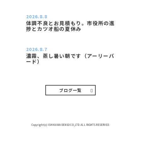
２０２６．８．８（土） 今朝はピョ
ン子さんの都合でショートコ…
2026.8.8
体調不良とお見積もり。市役所の進
捗とカツオ船の夏休み
おはようございます。 今朝も蒸し暑
い朝です。車の温度計はすで…
2026.8.7
濃霧、蒸し暑い朝です（アーリーバ
ード）
２０２６．８．７（金） 少し先の丘
などガスの中、陽はないのに…
ブログ一覧
Copyright(c) ISHIKAWA DENSO CO.,LTD. ALL RIGHTS RESERVED.