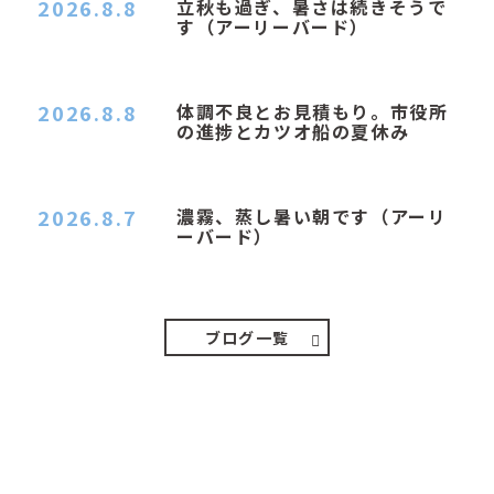
2026.8.8
立秋も過ぎ、暑さは続きそうで
す（アーリーバード）
２０２６．８．８（土） 今朝はピョン子さんの都
合でショートコ…
2026.8.8
体調不良とお見積もり。市役所
の進捗とカツオ船の夏休み
おはようございます。 今朝も蒸し暑い朝です。車
の温度計はすで…
2026.8.7
濃霧、蒸し暑い朝です（アーリ
ーバード）
２０２６．８．７（金） 少し先の丘などガスの
中、陽はないのに…
ブログ一覧