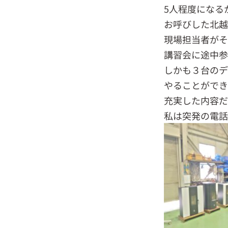
5人程度になる
お呼びした北
現場担当者がそ
講習会に途中参
しかも３台の
やることができ
充実した内容だ
私は突発の電