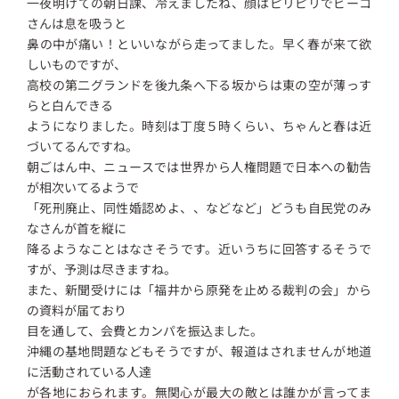
一夜明けての朝日課、冷えましたね、顔はピリピリでビーコ
さんは息を吸うと
鼻の中が痛い！といいながら走ってました。早く春が来て欲
しいものですが、
高校の第二グランドを後九条へ下る坂からは東の空が薄っす
らと白んできる
ようになりました。時刻は丁度５時くらい、ちゃんと春は近
づいてるんですね。
朝ごはん中、ニュースでは世界から人権問題で日本への勧告
が相次いてるようで
「死刑廃止、同性婚認めよ、、などなど」どうも自民党のみ
なさんが首を縦に
降るようなことはなさそうです。近いうちに回答するそうで
すが、予測は尽きますね。
また、新聞受けには「福井から原発を止める裁判の会」から
の資料が届ており
目を通して、会費とカンパを振込ました。
沖縄の基地問題などもそうですが、報道はされませんが地道
に活動されている人達
が各地におられます。無関心が最大の敵とは誰かが言ってま