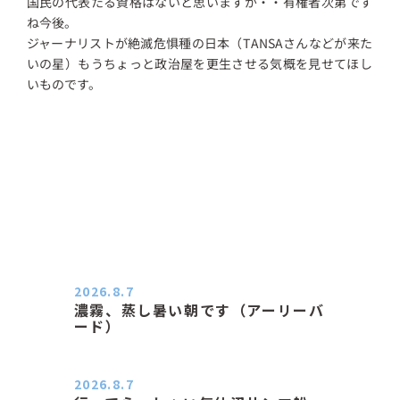
国民の代表たる資格はないと思いますが・・有権者次第です
ね今後。
ジャーナリストが絶滅危惧種の日本（TANSAさんなどが来た
いの星）もうちょっと政治屋を更生させる気概を見せてほし
いものです。
2026.8.7
濃霧、蒸し暑い朝です（アーリーバ
ード）
２０２６．８．７（金） 少し先の丘
などガスの中、陽はないのに…
2026.8.7