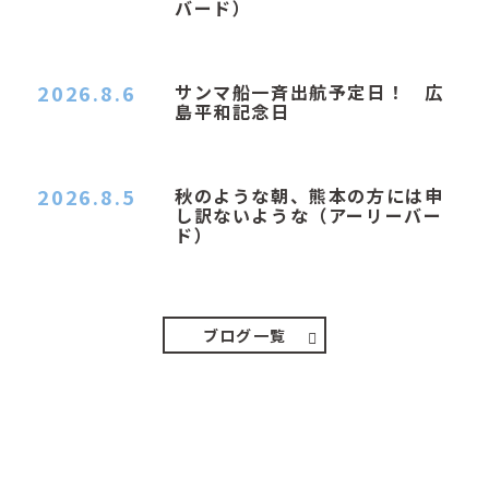
バード）
２０２６．８．６（木） 今朝は昨日と打って変わ
ってジメジメと…
2026.8.6
サンマ船一斉出航予定日！ 広
島平和記念日
おはようございます 今日は早朝もちょっと蒸す感
じです。気温は…
2026.8.5
秋のような朝、熊本の方には申
し訳ないような（アーリーバー
ド）
２０２６．８．５（水） 明け方は１６℃くらいで
秋のような涼し…
ブログ一覧