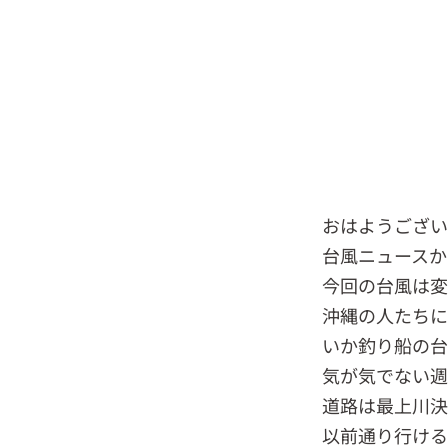
おはようござ
台風ニュースか
今回の台風は変
沖縄の人たちに
いか釣り船の
気が気でない週
道路は最上川
以前通り行け